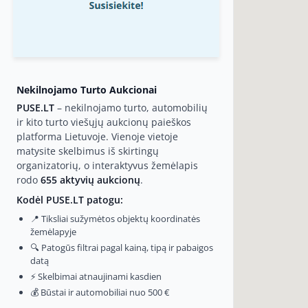
Nekilnojamo Turto Aukcionai
PUSE.LT
– nekilnojamo turto, automobilių
ir kito turto viešųjų aukcionų paieškos
platforma Lietuvoje. Vienoje vietoje
matysite skelbimus iš skirtingų
organizatorių, o interaktyvus žemėlapis
rodo
655 aktyvių aukcionų
.
Kodėl PUSE.LT patogu:
📍 Tiksliai sužymėtos objektų koordinatės
žemėlapyje
🔍 Patogūs filtrai pagal kainą, tipą ir pabaigos
datą
⚡ Skelbimai atnaujinami kasdien
💰 Būstai ir automobiliai nuo 500 €