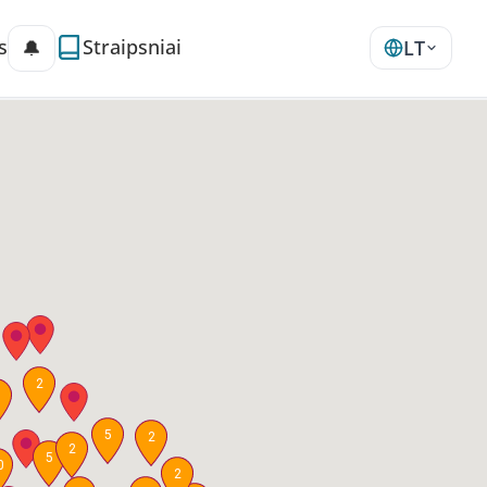
s
Straipsniai
🔔
LT
2
5
2
2
5
0
2