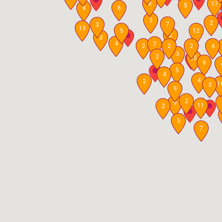
8
17
5
6
9
3
2
7
3
13
5
12
2
3
4
7
2
2
2
4
3
2
25
6
5
4
4
2
1
3
9
2
9
11
2
5
7