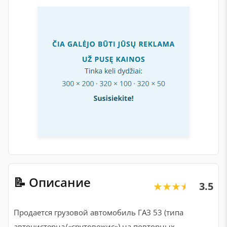
📝 Описание
3.5
★★★★★
★★★★★
Продается грузовой автомобиль ГАЗ 53 (типа
автоцистерна/«срутовежис») на повторных