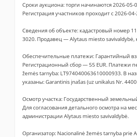
Сроки аукциона: торги начинаются 2026-05-04
Регистрация участников проходит с 2026-04-2
Сведения об объекте: кадастровый номер 11
3020. Продавец — Alytaus miesto savivaldybė,
Обеспечительные платежи: Гарантийный взно
Регистрационный сбор — 55 EUR. Платежи пе
žemės tarnyba: LT974040063610000933. В н
указаны: Garantinis įnašas (uz unikalus Nr. 44
Осмотр участка: Государственный земельный
Для согласования детального осмотра на ме
администрации Alytaus miesto savivaldybė.
Организатор: Nacionalinė žemės tarnyba prie Ap