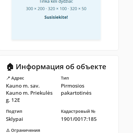
🏠 Информация об объекте
📍 Адрес
Тип
Kauno m. sav.
Pirmosios
Kauno m. Priekulės
pakartotinės
g. 12E
Подтип
Кадастровый №
Sklypai
1901/0017:185
⚠️ Ограничения