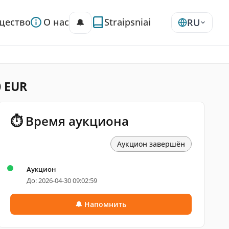
щество
О нас
Straipsniai
🔔
RU
0 EUR
⏱ Время аукциона
Аукцион завершён
Аукцион
До: 2026-04-30 09:02:59
🔔 Напомнить