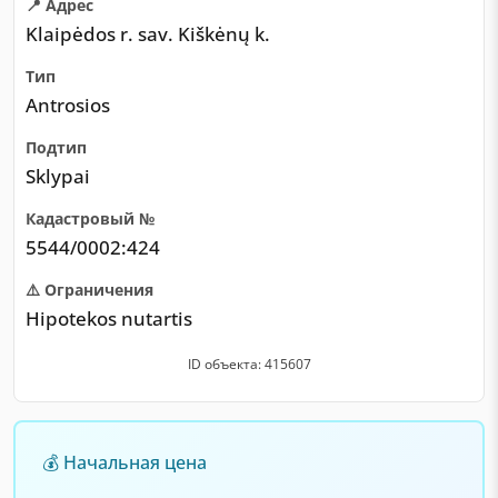
📍 Адрес
Klaipėdos r. sav. Kiškėnų k.
Тип
Antrosios
Подтип
Sklypai
Кадастровый №
5544/0002:424
⚠️ Ограничения
Hipotekos nutartis
ID объекта: 415607
💰 Начальная цена