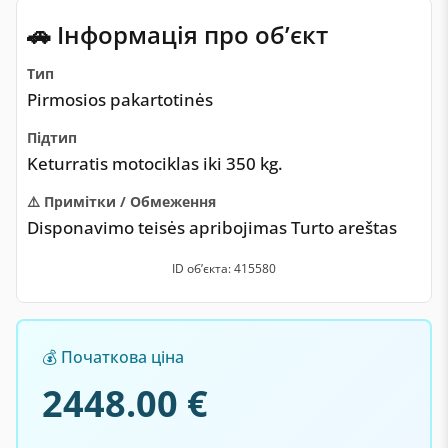
🚗 Інформація про обʼєкт
Тип
Pirmosios pakartotinės
Підтип
Keturratis motociklas iki 350 kg.
⚠️ Примітки / Обмеження
Disponavimo teisės apribojimas Turto areštas
ID обʼєкта: 415580
💰 Початкова ціна
2448.00 €