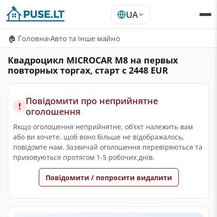
UA
🏠 Головна
›
Авто та інше майно
Квадроцикл MICROCAR M8 на первых
повторных торгах, старт с 2448 EUR
Повідомити про неприйнятне
!
оголошення
Якщо оголошення неприйнятне, обʼєкт належить вам
або ви хочете, щоб воно більше не відображалось,
повідомте нам. Зазвичай оголошення перевіряються та
приховуються протягом 1-5 робочих днів.
Повідомити / попросити видалити