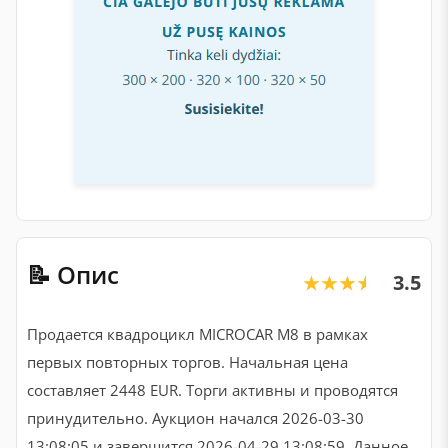
📝 Опис
3.5
★★★★★
★★★★★
Продается квадроцикл MICROCAR M8 в рамках
первых повторных торгов. Начальная цена
составляет 2448 EUR. Торги активны и проводятся
принудительно. Аукцион начался 2026-03-30
13:08:05 и завершится 2026-04-29 13:08:59. Данное