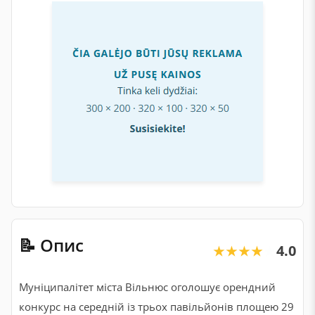
📝 Опис
4.0
★★★★★
★★★★★
Муніципалітет міста Вільнюс оголошує орендний
конкурс на середній із трьох павільйонів площею 29