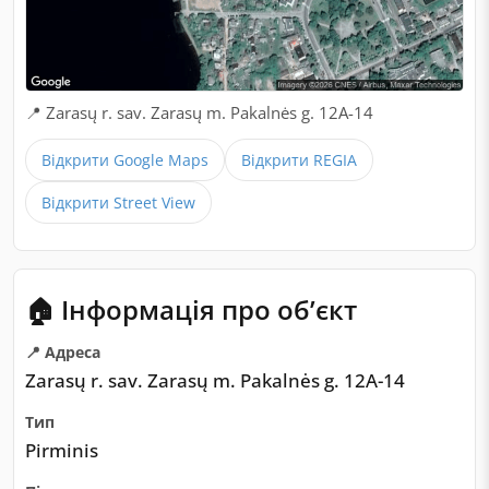
📍 Zarasų r. sav. Zarasų m. Pakalnės g. 12A-14
Відкрити Google Maps
Відкрити REGIA
Відкрити Street View
🏠 Інформація про обʼєкт
📍 Адреса
Zarasų r. sav. Zarasų m. Pakalnės g. 12A-14
Тип
Pirminis