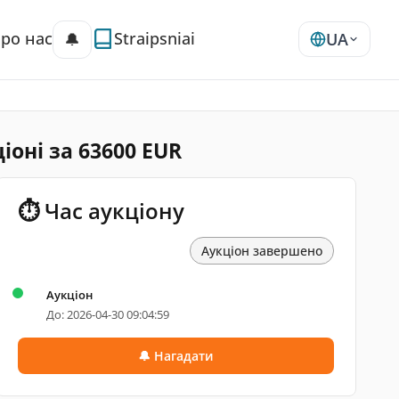
ро нас
Straipsniai
🔔
UA
ціоні за 63600 EUR
⏱ Час аукціону
Аукціон завершено
Аукціон
До: 2026-04-30 09:04:59
🔔 Нагадати