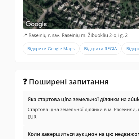
📍 Raseinių r. sav. Raseinių m. Žibuoklių 2-oji g. 2
Відкрити Google Maps
Відкрити REGIA
Відкр
❓ Поширені запитання
Яка стартова цínа земельної дíлянки на аúu
Стартова ціна земельної ділянки в м. Расейняй, в
EUR.
Коли завершиться аукцион на цю недвижом