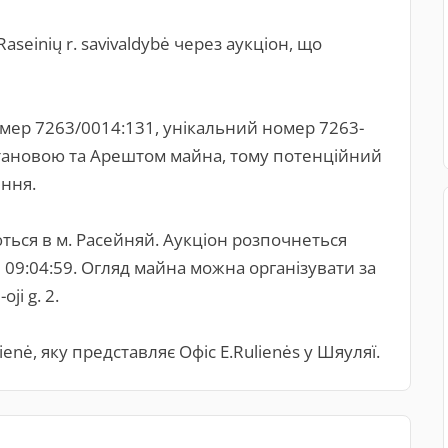
seinių r. savivaldybė через аукціон, що
омер 7263/0014:131, унікальний номер 7263-
тановою та Арештом майна, тому потенційний
ння.
ться в м. Расейняй. Аукціон розпочнеться
0 09:04:59. Огляд майна можна організувати за
oji g. 2.
enė, яку представляє Офіс E.Rulienės у Шяуляї.