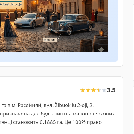
3.5
★★★★★
★★★★★
в м. Расейняй, вул. Žibuoklių 2-oji, 2.
ка призначена для будівництва малоповерхових
янці становить 0.1885 га. Це 100% право