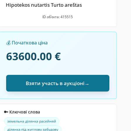
Hipotekos nutartis Turto areštas
ID обʼєкта: 415515
💰 Початкова ціна
63600.00 €
Взяти участь в аукціоні
→
🔑 Ключові слова
земельна ділянка расейняй
ділянка під житлову забудову