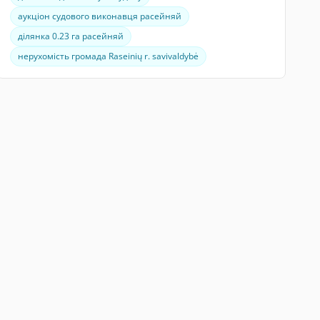
аукціон судового виконавця расейняй
ділянка 0.23 га расейняй
нерухомість громада Raseinių r. savivaldybė