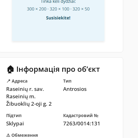
🏠 Інформація про обʼєкт
📍 Адреса
Тип
Raseinių r. sav.
Antrosios
Raseinių m.
Žibuoklių 2-oji g. 2
Підтип
Кадастровий №
Sklypai
7263/0014:131
⚠️ Обмеження