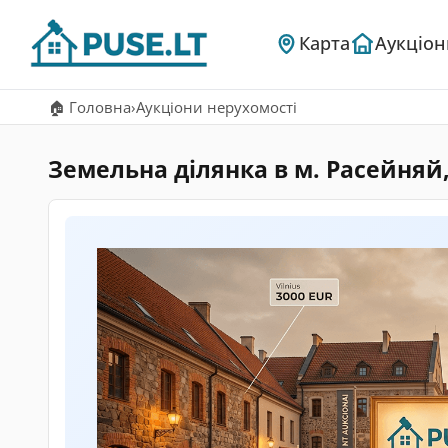
Карта
Аукціон
🏠 Головна
›
Аукціони нерухомості
Земельна ділянка в м. Расейняй, в