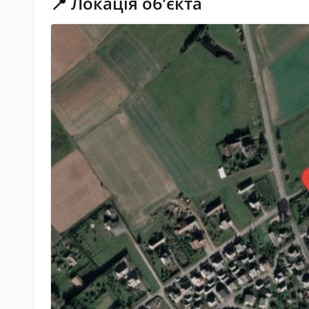
📍 Локація обʼєкта