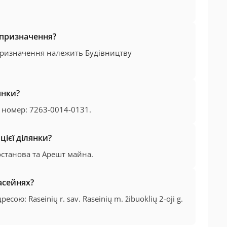
 призначення?
 призначення належить Будівництву
янки?
 номер: 7263-0014-0131.
ієї ділянки?
останова та Арешт майна.
асейнях?
ю: Raseinių r. sav. Raseinių m. žibuoklių 2-oji g.