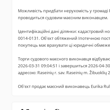
Можливість придбати нерухомість у громаді Ra
проводиться судовим маєсним виконавцем.
Ідентифікаційні дані ділянки: кадастровий н
0014-0131. Об'єкт обтяжений Іпотечною пос
покупець має врахувати ці юридичні обмеже
Торги судового маєсного виконавця відбуваю
2026-03-31 09:04:51 і завершиться 2026-04-3
адресою: Raseinių r. sav. Raseinių m. Žibuoklių 2-
Об'єкт продає маєсний виконавець Eurika Ruli