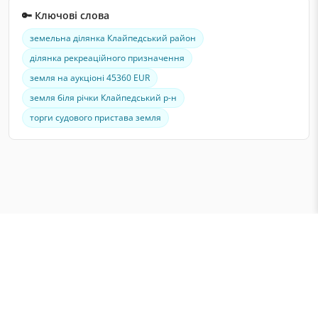
🔑 Ключові слова
земельна ділянка Клайпедський район
ділянка рекреаційного призначення
земля на аукціоні 45360 EUR
земля біля річки Клайпедський р-н
торги судового пристава земля
Публічні аукціони в Литві
Аукціони нерухомості
Аукціони автомобілів і майна