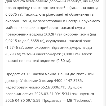
Для об'єкта встановлено дорожній сервітут, що надає
право проїзду транспортних засобів (загальна площа
0,0575 га). Також діють різноманітні обмеження та
охоронні зони, не зареєстровані в Реєстрі нерухомого
майна, включаючи прибережні захисні смуги
поверхневих водойм (0,0287 га), охоронні зони (від
0,0215 га до 0,6658 га), осушувальні захисні зони
(1,5746 га), зони охорони підземних джерел води
(0,293 га) та зони електромереж (0,0003 га). Також
вказані поверхневі водойми (0,50 га).
Продається 1/1 частка майна. На ній діє іпотечний
договір. Унікальний номер 4400-4147-8735,
кадастровий номер 5523/0006:715. Аукціон
розпочинається 2026-03-31 09:15:34 і закінчується
2026-04-30 09:15:59. Продавець — MB "Tedomus".