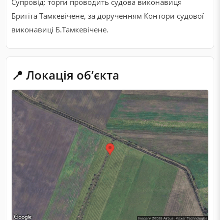
Супровід: торги проводить судова виконавиця
Бригіта Тамкевічене, за дорученням Контори судової
виконавиці Б.Тамкевічене.
📍 Локація обʼєкта