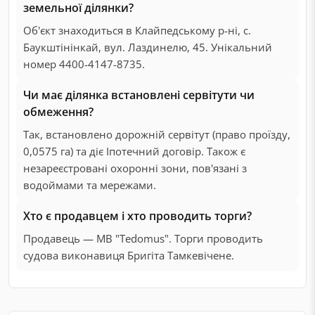
земельної ділянки?
Об'єкт знаходиться в Клайпедському р-ні, с.
Баукштінінкай, вул. Лаздинелю, 45. Унікальний
номер 4400-4147-8735.
Чи має ділянка встановлені сервітути чи
обмеження?
Так, встановлено дорожній сервітут (право проїзду,
0,0575 га) та діє Іпотечний договір. Також є
незареєстровані охоронні зони, пов'язані з
водоймами та мережами.
Хто є продавцем і хто проводить торги?
Продавець — MB "Tedomus". Торги проводить
судова виконавиця Бригіта Тамкевічене.