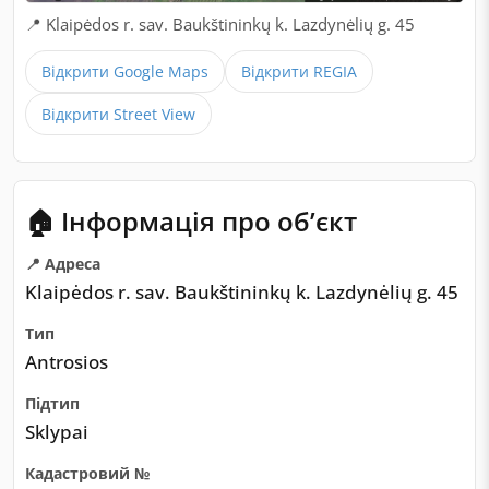
📍 Klaipėdos r. sav. Baukštininkų k. Lazdynėlių g. 45
Відкрити Google Maps
Відкрити REGIA
Відкрити Street View
🏠 Інформація про обʼєкт
📍 Адреса
Klaipėdos r. sav. Baukštininkų k. Lazdynėlių g. 45
Тип
Antrosios
Підтип
Sklypai
Кадастровий №