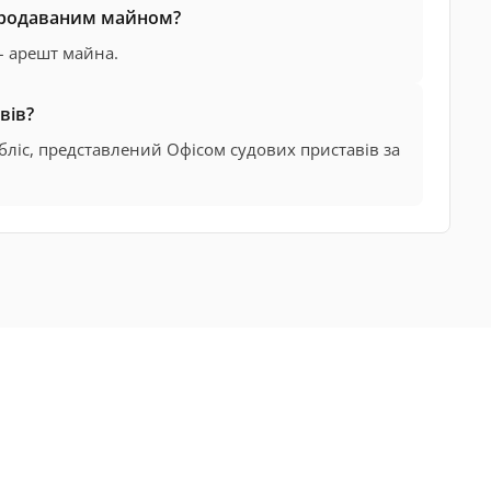
продаваним майном?
 арешт майна.
вів?
бліс, представлений Офісом судових приставів за