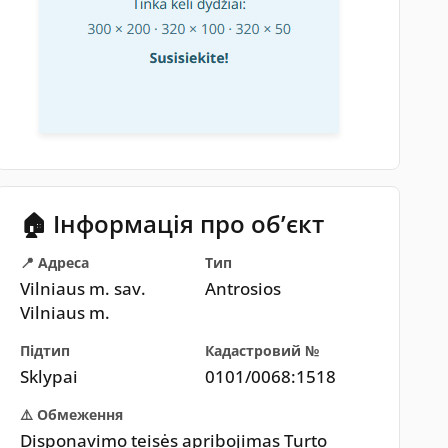
🏠 Інформація про обʼєкт
📍 Адреса
Тип
Vilniaus m. sav.
Antrosios
Vilniaus m.
Підтип
Кадастровий №
Sklypai
0101/0068:1518
⚠️ Обмеження
Disponavimo teisės apribojimas Turto