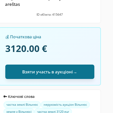
areštas
ID обʼєкта: 415647
💰 Початкова ціна
3120.00 €
Взяти участь в аукціоні
→
🔑 Ключові слова
частка землі Вільнюс
нерухомість аукціон Вільнюс
земля у Вільнюсі
частка землі 3120 eur