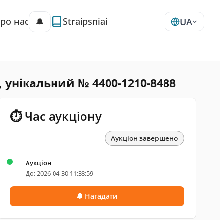
ро нас
Straipsniai
🔔
UA
R, унікальний № 4400-1210-8488
⏱ Час аукціону
Аукціон завершено
Аукціон
До: 2026-04-30 11:38:59
🔔 Нагадати