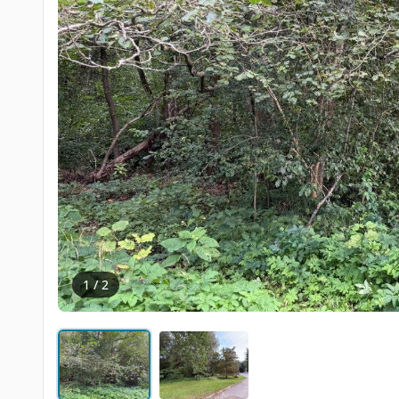
‹
1 / 2