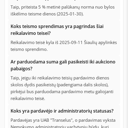
Taip, priteista 5 % metinė palūkanų norma nuo bylos
iškėlimo teisme dienos (2025-01-30).
Koks teismo sprendimas yra pagrindas šiai
reikalavimo teisei?
Reikalavimo teisė kyla iš 2025-09-11 Šiaulių apylinkės
teismo sprendimo.
Ar parduodama suma gali pasikeisti iki aukciono
pabaigos?
Taip, jeigu iki reikalavimo teisių pardavimo dienos
skolos dydis pasikeistų (padengiama dalis skolos),
pirkėjui bus parduodama pardavimo metu galiojanti
reikalavimo teisė.
Koks yra pardavėjo ir administratorių statusas?
Pardavėjas yra UAB "Transelus", o pardavimas vyksta
Nemokumo administratorių varžytynių būdu, kurį