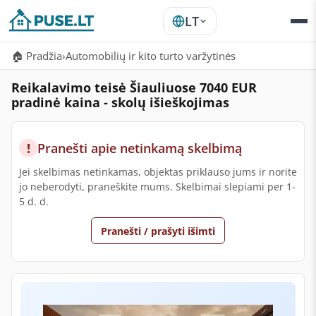
LT
🏠 Pradžia
›
Automobilių ir kito turto varžytinės
Reikalavimo teisė Šiauliuose 7040 EUR
pradinė kaina - skolų išieškojimas
!
Pranešti apie netinkamą skelbimą
Jei skelbimas netinkamas, objektas priklauso jums ir norite
jo neberodyti, praneškite mums. Skelbimai slepiami per 1-
5 d. d.
Pranešti / prašyti išimti