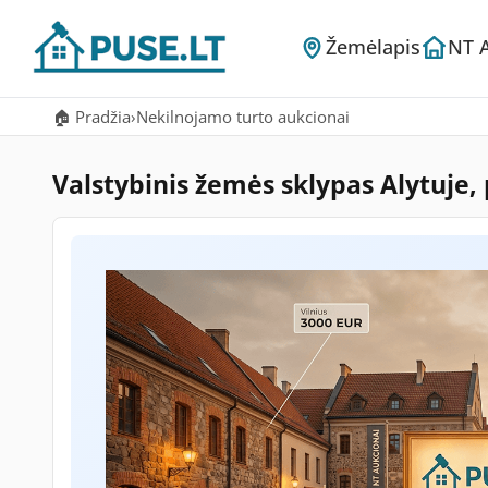
Žemėlapis
NT 
🏠 Pradžia
›
Nekilnojamo turto aukcionai
Valstybinis žemės sklypas Alytuje,