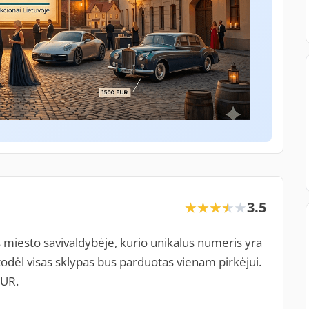
3.5
★★★★★
★★★★★
miesto savivaldybėje, kurio unikalus numeris yra
odėl visas sklypas bus parduotas vienam pirkėjui.
EUR.