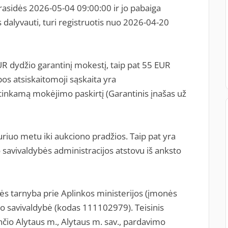
rasidės 2026-05-04 09:00:00 ir jo pabaiga
 dalyvauti, turi registruotis nuo 2026-04-20
R dydžio garantinį mokestį, taip pat 55 EUR
os atsiskaitomoji sąskaita yra
inkamą mokėjimo paskirtį (Garantinis įnašas už
riuo metu iki aukciono pradžios. Taip pat yra
 savivaldybės administracijos atstovu iš anksto
ės tarnyba prie Aplinkos ministerijos (įmonės
o savivaldybė (kodas 111102979). Teisinis
čio Alytaus m., Alytaus m. sav., pardavimo