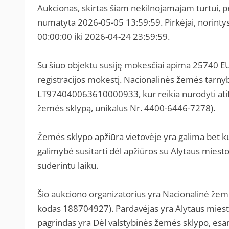
Aukcionas, skirtas šiam nekilnojamajam turtui, p
numatyta 2026-05-05 13:59:59. Pirkėjai, norintys
00:00:00 iki 2026-04-24 23:59:59.
Su šiuo objektu susiję mokesčiai apima 25740 EU
registracijos mokestį. Nacionalinės žemės tarnyb
LT974040063610000933, kur reikia nurodyti atit
žemės sklypą, unikalus Nr. 4400-6446-7278).
Žemės sklypo apžiūra vietovėje yra galima bet ku
galimybė susitarti dėl apžiūros su Alytaus miesto
suderintu laiku.
Šio aukciono organizatorius yra Nacionalinė žem
kodas 188704927). Pardavėjas yra Alytaus miest
pagrindas yra Dėl valstybinės žemės sklypo, esan