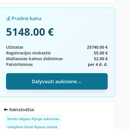
💰 Pradinė kaina
5148.00 €
Užstatas
25740.00 €
Registracijos mokestis
55.00 €
Mažiausias kainos didinimas
52.00 €
Patvirtinimas
per 4 d. d.
Dalyvauti aukcione
→
🔑 Raktažodžiai
žemės sklypas Alytuje aukcionas
valstybinė žemė Alytaus mieste