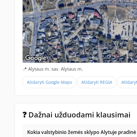
📍 Alytaus m. sav. Alytaus m.
Atidaryti Google Maps
Atidaryti REGIA
Atidary
❓ Dažnai užduodami klausimai
Kokia valstybinio žemės sklypo Alytuje pradinė