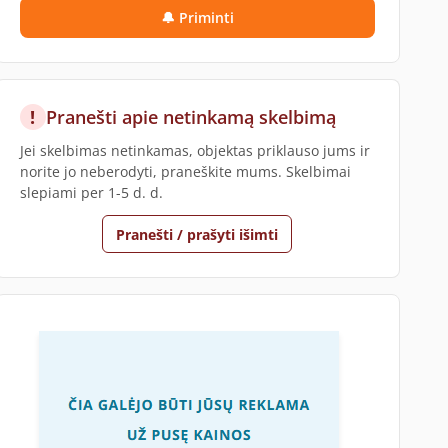
🔔 Priminti
!
Pranešti apie netinkamą skelbimą
Jei skelbimas netinkamas, objektas priklauso jums ir
norite jo neberodyti, praneškite mums. Skelbimai
slepiami per 1-5 d. d.
Pranešti / prašyti išimti