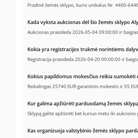
Pradinė žemės sklypo, kurio unikalus Nr. 4400-644
Kada vyksta aukcionas dėl šio žemės sklypo Aly
Aukcionas prasideda 2026-05-04 09:00:00 ir baigia
Kokia yra registracijos trukmė norintiems daly
Registracija prasideda 2026-04-20 00:00:00 ir baig
Kokius papildomus mokesčius reikia sumokėti 
Reikalingas 25740 EUR garantinis mokestis ir 55 EUR
Kur galima apžiūrėti parduodamą žemės sklypą
Sklypą galite apžiūrėti bet kuriuo metu iki aukciono
Kas organizuoja valstybinio žemės sklypo par