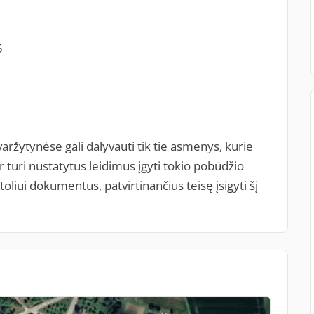
5
ržytynėse gali dalyvauti tik tie asmenys, kurie
r turi nustatytus leidimus įgyti tokio pobūdžio
toliui dokumentus, patvirtinančius teisę įsigyti šį