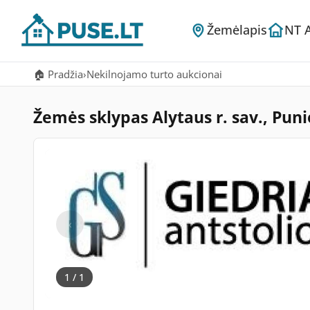
Žemėlapis
NT 
🏠 Pradžia
›
Nekilnojamo turto aukcionai
Žemės sklypas Alytaus r. sav., Pun
‹
1 / 1