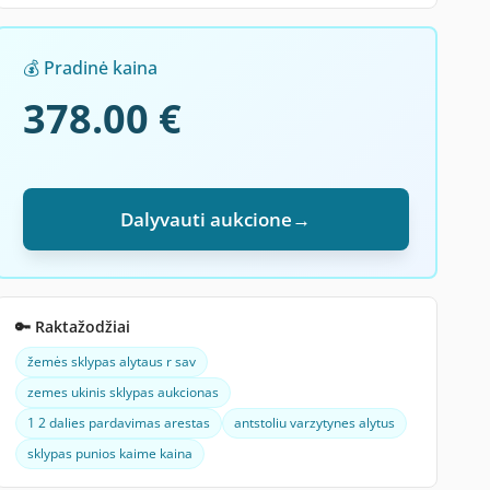
💰 Pradinė kaina
378.00 €
Dalyvauti aukcione
→
🔑 Raktažodžiai
žemės sklypas alytaus r sav
zemes ukinis sklypas aukcionas
1 2 dalies pardavimas arestas
antstoliu varzytynes alytus
sklypas punios kaime kaina