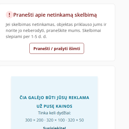
!
Pranešti apie netinkamą skelbimą
Jei skelbimas netinkamas, objektas priklauso jums ir
norite jo neberodyti, praneškite mums. Skelbimai
slepiami per 1-5 d. d.
Pranešti / prašyti išimti