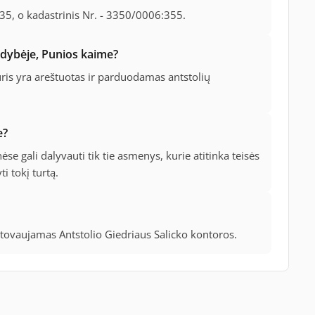
5, o kadastrinis Nr. - 3350/0006:355.
ldybėje, Punios kaime?
is yra areštuotas ir parduodamas antstolių
e?
se gali dalyvauti tik tie asmenys, kurie atitinka teisės
i tokį turtą.
stovaujamas Antstolio Giedriaus Salicko kontoros.