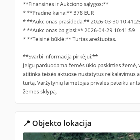
**Finansinės ir Aukciono sąlygos:**
* **Pradinė kaina:** 378 EUR
* **Aukcionas prasideda:** 2026-03-30 10:41:2
* **Aukcionas baigiasi:** 2026-04-29 10:41:59
* **Teisinė būklė:** Turtas areštuotas.
**Svarbi informacija pirkėjui:**
Jeigu parduodama žemės ūkio paskirties žemė, va
atitinka teisės aktuose nustatytus reikalavimus a
turtą. Varžytynių laimėtojas privalės pateikti ants
žemės sklypą.
📍 Objekto lokacija