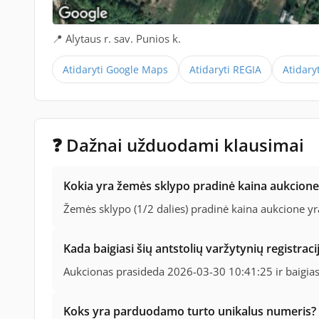
📍 Alytaus r. sav. Punios k.
Atidaryti Google Maps
Atidaryti REGIA
Atidary
❓ Dažnai užduodami klausimai
Kokia yra žemės sklypo pradinė kaina aukcione
Žemės sklypo (1/2 dalies) pradinė kaina aukcione y
Kada baigiasi šių antstolių varžytynių registraci
Aukcionas prasideda 2026-03-30 10:41:25 ir baigia
Koks yra parduodamo turto unikalus numeris?