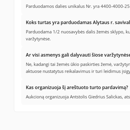
Parduodamos dalies unikalus Nr. yra 4400-4000-253
Koks turtas yra parduodamas Alytaus r. saviva
Parduodama 1/2 nuosavybės dalis žemės sklypo, kur
varžytynėse.
Ar visi asmenys gali dalyvauti šiose varžytynės
Ne, kadangi tai žemės ūkio paskirties žemė, varžytynė
aktuose nustatytus reikalavimus ir turi leidimus įsigyt
Kas organizuoja šį areštuoto turto pardavimą?
Aukcioną organizuoja Antstolis Giedrius Salickas, at