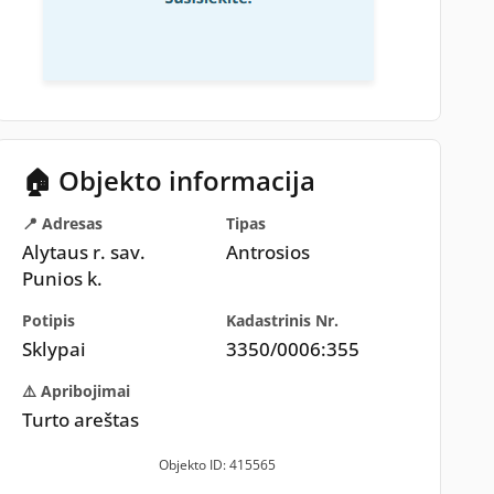
🏠 Objekto informacija
📍 Adresas
Tipas
Alytaus r. sav.
Antrosios
Punios k.
Potipis
Kadastrinis Nr.
Sklypai
3350/0006:355
⚠️ Apribojimai
Turto areštas
Objekto ID: 415565