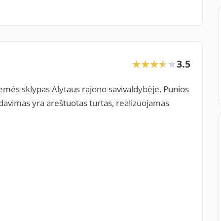
3.5
★★★★★
★★★★★
emės sklypas Alytaus rajono savivaldybėje, Punios
rdavimas yra areštuotas turtas, realizuojamas