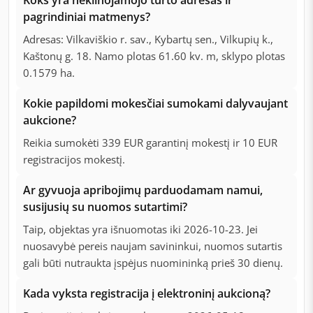
Koks yra nekilnojamojo turto adresas ir
pagrindiniai matmenys?
Adresas: Vilkaviškio r. sav., Kybartų sen., Vilkupių k.,
Kaštonų g. 18. Namo plotas 61.60 kv. m, sklypo plotas
0.1579 ha.
Kokie papildomi mokesčiai sumokami dalyvaujant
aukcione?
Reikia sumokėti 339 EUR garantinį mokestį ir 10 EUR
registracijos mokestį.
Ar gyvuoja apribojimų parduodamam namui,
susijusių su nuomos sutartimi?
Taip, objektas yra išnuomotas iki 2026-10-23. Jei
nuosavybė pereis naujam savininkui, nuomos sutartis
gali būti nutraukta įspėjus nuomininką prieš 30 dienų.
Kada vyksta registracija į elektroninį aukcioną?