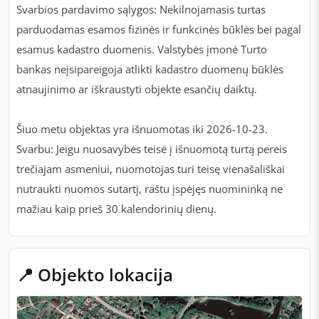
Svarbios pardavimo sąlygos: Nekilnojamasis turtas
parduodamas esamos fizinės ir funkcinės būklės bei pagal
esamus kadastro duomenis. Valstybės įmonė Turto
bankas neįsipareigoja atlikti kadastro duomenų būklės
atnaujinimo ar iškraustyti objekte esančių daiktų.
Šiuo metu objektas yra išnuomotas iki 2026-10-23.
Svarbu: Jeigu nuosavybės teisė į išnuomotą turtą pereis
trečiajam asmeniui, nuomotojas turi teisę vienašališkai
nutraukti nuomos sutartį, raštu įspėjęs nuomininką ne
mažiau kaip prieš 30 kalendorinių dienų.
📍 Objekto lokacija