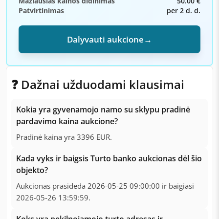
Mažiausias kainos didinimas
50.00 €
Patvirtinimas
per 2 d. d.
Dalyvauti aukcione
→
❓ Dažnai užduodami klausimai
Kokia yra gyvenamojo namo su sklypu pradinė
pardavimo kaina aukcione?
Pradinė kaina yra 3396 EUR.
Kada vyks ir baigsis Turto banko aukcionas dėl šio
objekto?
Aukcionas prasideda 2026-05-25 09:00:00 ir baigiasi
2026-05-26 13:59:59.