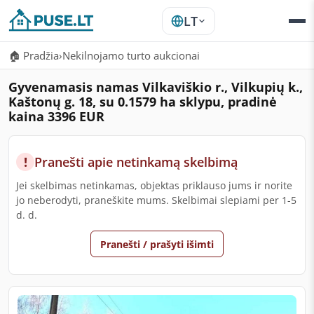
LT
🏠 Pradžia
›
Nekilnojamo turto aukcionai
Gyvenamasis namas Vilkaviškio r., Vilkupių k.,
Kaštonų g. 18, su 0.1579 ha sklypu, pradinė
kaina 3396 EUR
!
Pranešti apie netinkamą skelbimą
Jei skelbimas netinkamas, objektas priklauso jums ir norite
jo neberodyti, praneškite mums. Skelbimai slepiami per 1-5
d. d.
Pranešti / prašyti išimti