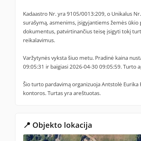
Kadaastro Nr. yra 9105/0013:209, o Unikalus Nr
surašymą, asmenims, įsigyjantiems žemės ūkio pas
dokumentus, patvirtinančius teisę įsigyti tokį turt
reikalavimus.
Varžytynės vyksta šiuo metu. Pradinė kaina nus
09:05:31 ir baigiasi 2026-04-30 09:05:59. Turto
Šio turto pardavimą organizuoja Antstolė Eurika 
kontoros. Turtas yra areštuotas.
📍 Objekto lokacija