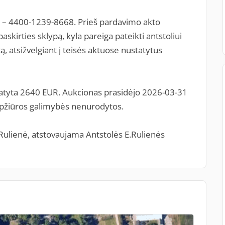
. – 4400-1239-8668. Prieš pardavimo akto
kirties sklypą, kyla pareiga pateikti antstoliui
ą, atsižvelgiant į teisės aktuose nustatytus
tatyta 2640 EUR. Aukcionas prasidėjo 2026-03-31
 apžiūros galimybės nenurodytos.
Rulienė, atstovaujama Antstolės E.Rulienės