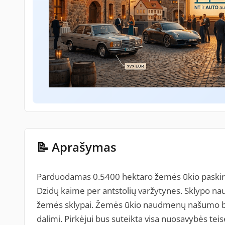
📝 Aprašymas
Parduodamas 0.5400 hektaro žemės ūkio paskirti
Dzidų kaime per antstolių varžytynes. Sklypo na
žemės sklypai. Žemės ūkio naudmenų našumo bal
dalimi. Pirkėjui bus suteikta visa nuosavybės teis