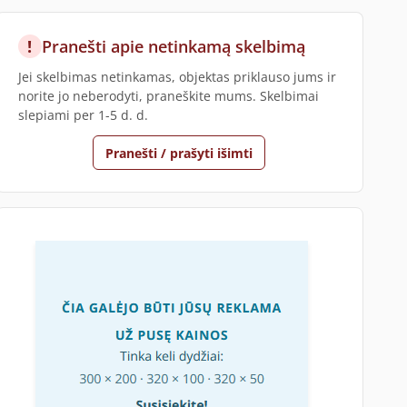
!
Pranešti apie netinkamą skelbimą
Jei skelbimas netinkamas, objektas priklauso jums ir
norite jo neberodyti, praneškite mums. Skelbimai
slepiami per 1-5 d. d.
Pranešti / prašyti išimti