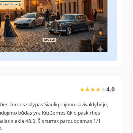
4.0
★★★★★
★★★★★
es žemės sklypas Šiaulių rajono savivaldybėje,
udojimo būdas yra Kiti žemės ūkio paskirties
as siekia 48.0. Šis turtas parduodamas 1/1
ė.