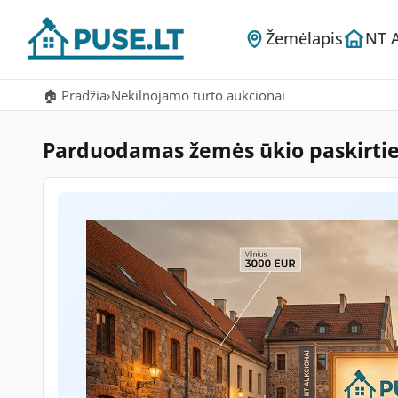
Žemėlapis
NT 
🏠 Pradžia
›
Nekilnojamo turto aukcionai
Parduodamas žemės ūkio paskirties 