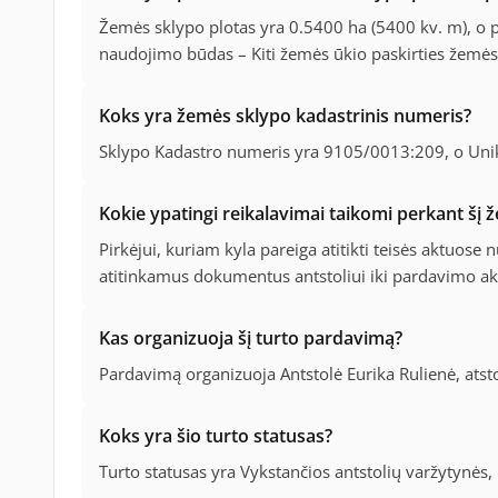
Žemės sklypo plotas yra 0.5400 ha (5400 kv. m), o 
naudojimo būdas – Kiti žemės ūkio paskirties žemės 
Koks yra žemės sklypo kadastrinis numeris?
Sklypo Kadastro numeris yra 9105/0013:209, o Un
Kokie ypatingi reikalavimai taikomi perkant šį 
Pirkėjui, kuriam kyla pareiga atitikti teisės aktuose
atitinkamus dokumentus antstoliui iki pardavimo a
Kas organizuoja šį turto pardavimą?
Pardavimą organizuoja Antstolė Eurika Rulienė, atst
Koks yra šio turto statusas?
Turto statusas yra Vykstančios antstolių varžytynės, i