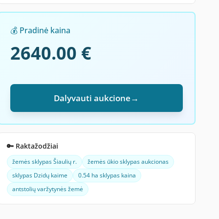
💰 Pradinė kaina
2640.00 €
Dalyvauti aukcione
→
🔑 Raktažodžiai
žemės sklypas Šiaulių r.
žemės ūkio sklypas aukcionas
sklypas Dzidų kaime
0.54 ha sklypas kaina
antstolių varžytynės žemė