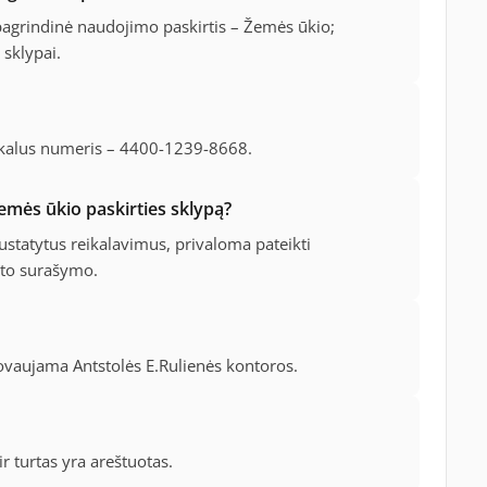
pagrindinė naudojimo paskirtis – Žemės ūkio;
sklypai.
ikalus numeris – 4400-1239-8668.
žemės ūkio paskirties sklypą?
 nustatytus reikalavimus, privaloma pateikti
kto surašymo.
ovaujama Antstolės E.Rulienės kontoros.
r turtas yra areštuotas.