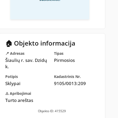
🏠 Objekto informacija
📍 Adresas
Tipas
Šiaulių r. sav. Dzidų
Pirmosios
k.
Potipis
Kadastrinis Nr.
Sklypai
9105/0013:209
⚠️ Apribojimai
Turto areštas
Objekto ID: 415529