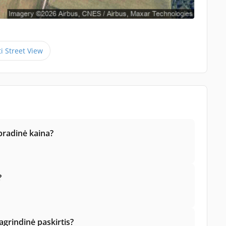
ti Street View
 pradinė kaina?
?
grindinė paskirtis?