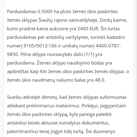
Parduodamas 0.5000 ha ploto žemės ūkio paskirties
žemės sklypas Šiaulių rajono savivaldybėje, Dzidų kaime,
kurio pradinė kaina aukcione yra 2400 EUR. Šis turtas
parduodamas per antstolių varžytynes, turintis kadastro
numerį 9105/0013:166 ir unikalų numerį 4400-0787-
9850. Pilna sklypo nuosavybės dalis (1/1) yra
parduodama. Žemės sklypo naudojimo būdas yra
apibrėžtas kaip Kiti žemės ūkio paskirties žemės sklypai, o
žemės ūkio naudmenų našumo balas yra 48.0.
Svarbu atkreipti dėmesį, kad žemės sklypas suformuotas
atliekant preliminarius matavimus. Pirkėjui, įsigyjančiam
žemės ūkio paskirties sklypą, kyla pareiga pateikti
antstoliui teisės aktuose nurodytus dokumentus,
patvirtinančius teisę įsigyti tokį turtą. Šie duomenys