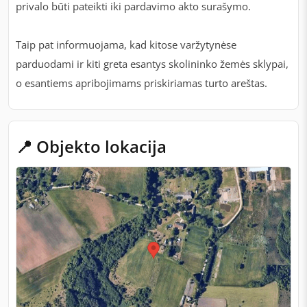
privalo būti pateikti iki pardavimo akto surašymo.
Taip pat informuojama, kad kitose varžytynėse
parduodami ir kiti greta esantys skolininko žemės sklypai,
o esantiems apribojimams priskiriamas turto areštas.
📍 Objekto lokacija