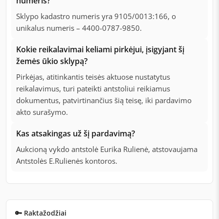
numeris?
Sklypo kadastro numeris yra 9105/0013:166, o
unikalus numeris – 4400-0787-9850.
Kokie reikalavimai keliami pirkėjui, įsigyjant šį
žemės ūkio sklypą?
Pirkėjas, atitinkantis teisės aktuose nustatytus
reikalavimus, turi pateikti antstoliui reikiamus
dokumentus, patvirtinančius šią teisę, iki pardavimo
akto surašymo.
Kas atsakingas už šį pardavimą?
Aukcioną vykdo antstolė Eurika Rulienė, atstovaujama
Antstolės E.Rulienės kontoros.
🔑 Raktažodžiai