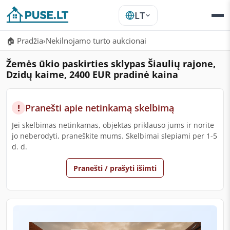
LT
🏠 Pradžia
›
Nekilnojamo turto aukcionai
Žemės ūkio paskirties sklypas Šiaulių rajone,
Dzidų kaime, 2400 EUR pradinė kaina
!
Pranešti apie netinkamą skelbimą
Jei skelbimas netinkamas, objektas priklauso jums ir norite
jo neberodyti, praneškite mums. Skelbimai slepiami per 1-5
d. d.
Pranešti / prašyti išimti