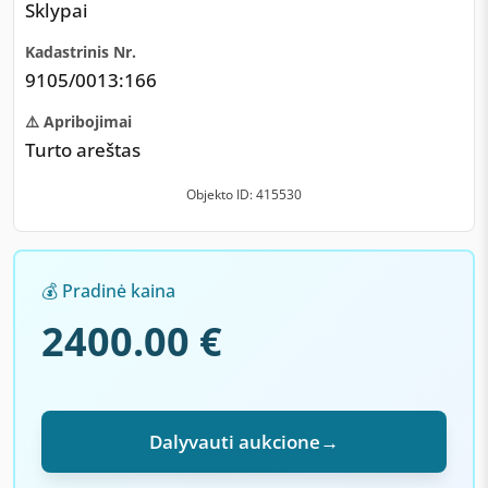
Sklypai
Kadastrinis Nr.
9105/0013:166
⚠️ Apribojimai
Turto areštas
Objekto ID: 415530
💰 Pradinė kaina
2400.00 €
Dalyvauti aukcione
→