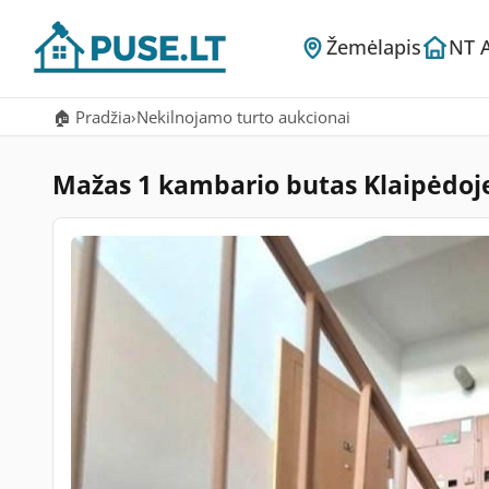
Žemėlapis
NT 
🏠 Pradžia
›
Nekilnojamo turto aukcionai
Mažas 1 kambario butas Klaipėdoje