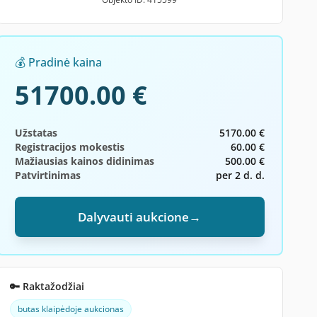
💰 Pradinė kaina
51700.00 €
Užstatas
5170.00 €
Registracijos mokestis
60.00 €
Mažiausias kainos didinimas
500.00 €
Patvirtinimas
per 2 d. d.
Dalyvauti aukcione
→
🔑 Raktažodžiai
butas klaipėdoje aukcionas