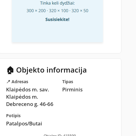
🏠 Objekto informacija
📍 Adresas
Tipas
Klaipėdos m. sav.
Pirminis
Klaipėdos m.
Debreceno g. 46-66
Potipis
Patalpos/Butai
Objekto ID: 415599