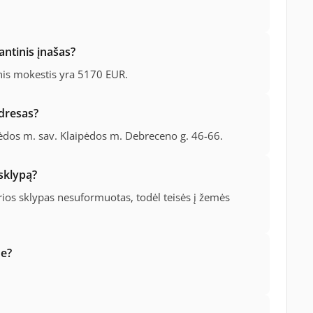
antinis įnašas?
inis mokestis yra 5170 EUR.
dresas?
pėdos m. sav. Klaipėdos m. Debreceno g. 46-66.
sklypą?
ios sklypas nesuformuotas, todėl teisės į žemės
ne?