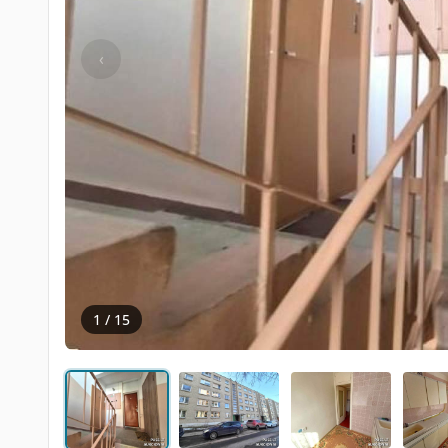
‹
1 / 15