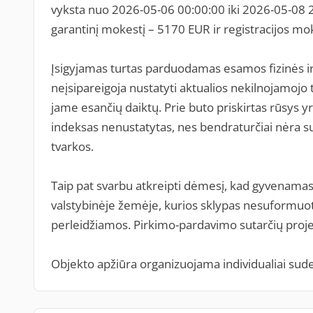
vyksta nuo 2026-05-06 00:00:00 iki 2026-05-08 2
garantinį mokestį – 5170 EUR ir registracijos mo
Įsigyjamas turtas parduodamas esamos fizinės i
neįsipareigoja nustatyti aktualios nekilnojamojo
jame esančių daiktų. Prie buto priskirtas rūsys y
indeksas nenustatytas, nes bendraturčiai nėra 
tvarkos.
Taip pat svarbu atkreipti dėmesį, kad gyvenama
valstybinėje žemėje, kurios sklypas nesuformuot
perleidžiamos. Pirkimo-pardavimo sutarčių proje
Objekto apžiūra organizuojama individualiai suder