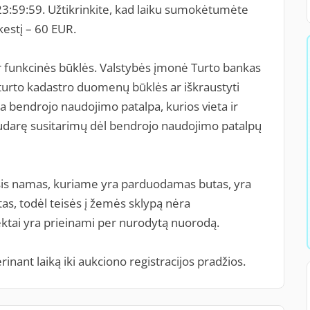
3:59:59. Užtikrinkite, kad laiku sumokėtumėte
kestį – 60 EUR.
r funkcinės būklės. Valstybės įmonė Turto bankas
 turto kadastro duomenų būklės ar iškraustyti
ra bendrojo naudojimo patalpa, kurios vieta ir
sudarę susitarimų dėl bendrojo naudojimo patalpų
sis namas, kuriame yra parduodamas butas, yra
as, todėl teisės į žemės sklypą nėra
ktai yra prieinami per nurodytą nuorodą.
inant laiką iki aukciono registracijos pradžios.