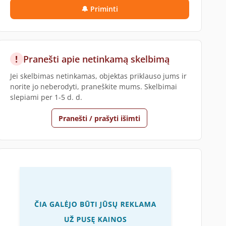
🔔 Priminti
!
Pranešti apie netinkamą skelbimą
Jei skelbimas netinkamas, objektas priklauso jums ir
norite jo neberodyti, praneškite mums. Skelbimai
slepiami per 1-5 d. d.
Pranešti / prašyti išimti