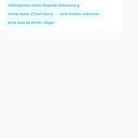
nekilnojamas turtas klaipėda debreceno g
mažas butas 25 kvm kaina
turto bankas aukcionas
pirkti butą be žemės sklypo