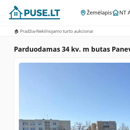
Žemėlapis
NT 
🏠 Pradžia
›
Nekilnojamo turto aukcionai
Parduodamas 34 kv. m butas Panevė