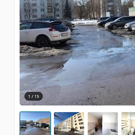
‹
1 / 15