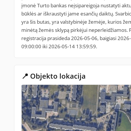
įmonė Turto bankas neįsipareigoja nustatyti ak
būklės ar iškraustyti jame esančių daiktų. Svarb
yra šis butas, yra valstybinėje žemėje, kurios ž
minėtą žemės sklypą pirkėjui neperleidžiamos. P
registracija prasideda 2026-05-06, baigiasi 202
09:00:00 iki 2026-05-14 13:59:59.
📍 Objekto lokacija