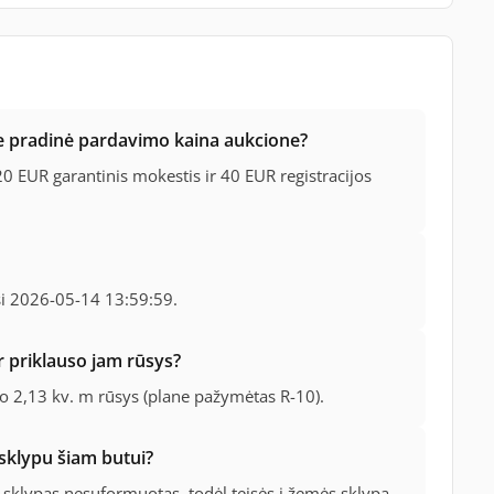
je pradinė pardavimo kaina aukcione?
 EUR garantinis mokestis ir 40 EUR registracijos
si 2026-05-14 13:59:59.
 priklauso jam rūsys?
so 2,13 kv. m rūsys (plane pažymėtas R-10).
 sklypu šiam butui?
sklypas nesuformuotas, todėl teisės į žemės sklypą