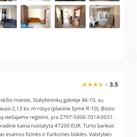
3.5
★★★★★
★★★★★
ėžio mieste, Statybininkų gatvėje 46-10, su
lauso 2,13 kv. m rūsys (planine žymė R-10). Būsto
ciją viešajame registre, yra 2797-5006-7014:0031.
radinė kaina nustatyta 47200 EUR. Turto bankas
s esamos fizinės ir funkcinės būklės. Valstybės