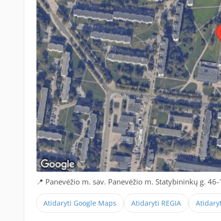
📍 Panevėžio m. sav. Panevėžio m. Statybininkų g. 46-
Atidaryti Google Maps
Atidaryti REGIA
Atidary