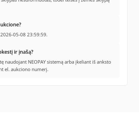
 aukcione?
ip 2026-05-08 23:59:59.
kestį ir įnašą?
stę naudojant NEOPAY sistemą arba įkeliant iš anksto
nt el. aukciono numerį.