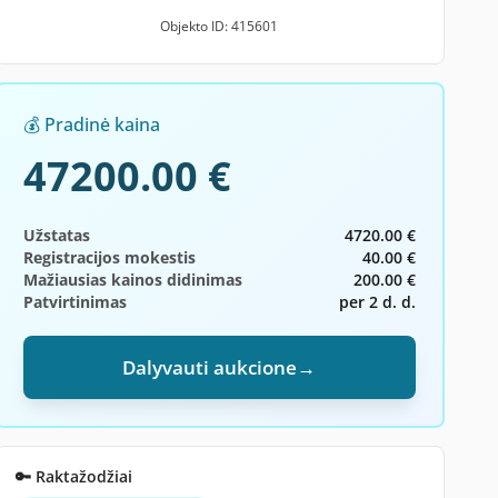
Objekto ID: 415601
💰 Pradinė kaina
47200.00 €
Užstatas
4720.00 €
Registracijos mokestis
40.00 €
Mažiausias kainos didinimas
200.00 €
Patvirtinimas
per 2 d. d.
Dalyvauti aukcione
→
🔑 Raktažodžiai