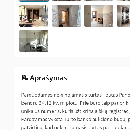
📝 Aprašymas
Parduodamas nekilnojamasis turtas - butas Panev
bendru 34,12 kv. m plotu. Prie buto taip pat prik
unikalus numeris, kuris užtikrina aiškią registra
Pardavimas vyksta Turto banko aukciono būdu, p
patvirtina, kad nekilnojamasis turtas parduodama