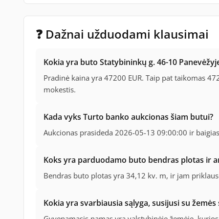
❓ Dažnai užduodami klausimai
Kokia yra buto Statybininkų g. 46-10 Panevėžy
Pradinė kaina yra 47200 EUR. Taip pat taikomas 4720
mokestis.
Kada vyks Turto banko aukcionas šiam butui?
Aukcionas prasideda 2026-05-13 09:00:00 ir baigia
Koks yra parduodamo buto bendras plotas ir ar
Bendras buto plotas yra 34,12 kv. m, ir jam priklau
Kokia yra svarbiausia sąlyga, susijusi su žemės
Gyvenamasis namas yra valstybinėje žemėje, kurios 