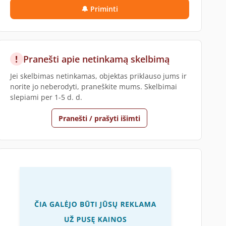
🔔 Priminti
!
Pranešti apie netinkamą skelbimą
Jei skelbimas netinkamas, objektas priklauso jums ir
norite jo neberodyti, praneškite mums. Skelbimai
slepiami per 1-5 d. d.
Pranešti / prašyti išimti