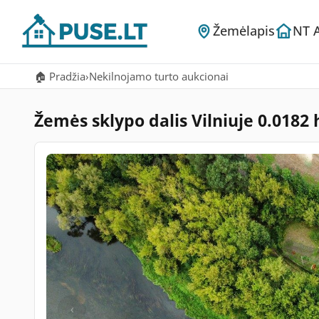
Žemėlapis
NT 
🏠 Pradžia
›
Nekilnojamo turto aukcionai
Žemės sklypo dalis Vilniuje 0.0182
‹