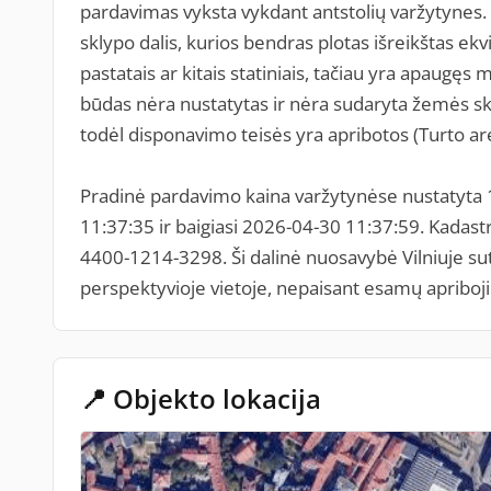
pardavimas vyksta vykdant antstolių varžytyne
sklypo dalis, kurios bendras plotas išreikštas ek
pastatais ar kitais statiniais, tačiau yra apaugę
būdas nėra nustatytas ir nėra sudaryta žemės skl
todėl disponavimo teisės yra apribotos (Turto ar
Pradinė pardavimo kaina varžytynėse nustatyta
11:37:35 ir baigiasi 2026-04-30 11:37:59. Kadas
4400-1214-3298. Ši dalinė nuosavybė Vilniuje su
perspektyvioje vietoje, nepaisant esamų apriboji
📍 Objekto lokacija