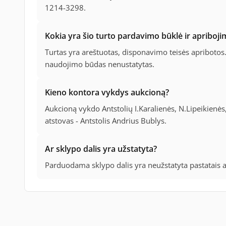
1214-3298.
Kokia yra šio turto pardavimo būklė ir apriboji
Turtas yra areštuotas, disponavimo teisės apribotos
naudojimo būdas nenustatytas.
Kieno kontora vykdys aukcioną?
Aukcioną vykdo Antstolių I.Karalienės, N.Lipeikienė
atstovas - Antstolis Andrius Bublys.
Ar sklypo dalis yra užstatyta?
Parduodama sklypo dalis yra neužstatyta pastatais ar