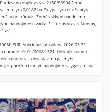
s. Pardavimo objektas yra 2180/56904 žemės
vivalentu yra 0,0182 ha. Sklypas yra neužstatytas
s medžiais ir krūmais. Žemės sklypo naudojimo
ypo naudojimosi tvarka. Šis turtas yra areštuotas,
eštas).
 10080 EUR. Aukcionas prasideda 2026-03-31
tro numeris: 0101/0068:1521, Unikalus numeris:
teikia potencialią investavimo galimybę
mų ir poreikio tvarkyti naudojimo sąlygas ateityje.