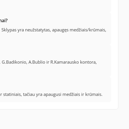
mai?
. Sklypas yra neužstatytas, apaugęs medžiais/krūmais,
s, G.Badikonio, A.Bublio ir R.Kamarausko kontora,
 statiniais, tačiau yra apaugusi medžiais ir krūmais.