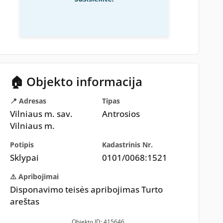
🏠 Objekto informacija
📍 Adresas
Tipas
Vilniaus m. sav.
Antrosios
Vilniaus m.
Potipis
Kadastrinis Nr.
Sklypai
0101/0068:1521
⚠️ Apribojimai
Disponavimo teisės apribojimas Turto
areštas
Objekto ID: 415646