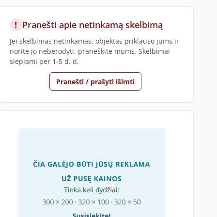
!
Pranešti apie netinkamą skelbimą
Jei skelbimas netinkamas, objektas priklauso jums ir
norite jo neberodyti, praneškite mums. Skelbimai
slepiami per 1-5 d. d.
Pranešti / prašyti išimti