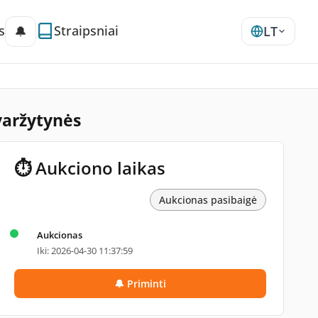
s
Straipsniai
🔔
LT
varžytynės
⏱ Aukciono laikas
Aukcionas pasibaigė
Aukcionas
Iki: 2026-04-30 11:37:59
🔔 Priminti