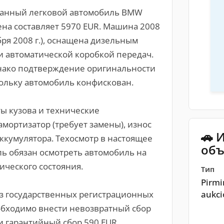
ванный легковой автомобиль BMW
ена составляет 5970 EUR. Машина 2008
бря 2008 г.), оснащена дизельным
) и автоматической коробкой передач.
днако подтверждение оригинальности
кольку автомобиль конфискован.
ы кузова и технические
мортизатор (требует замены), износ
🚗 
ккумулятора. Техосмотр в настоящее
объ
ь обязан осмотреть автомобиль на
ического состояния.
Тип
Pirmin
aukci
ез государственных регистрационных
еобходимо внести невозвратный сбор
и гарантийный сбор 590 EUR.