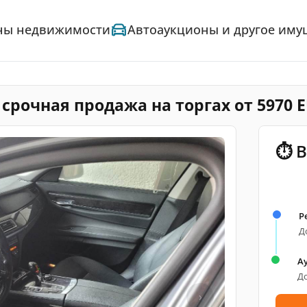
ны недвижимости
Автоаукционы и другое иму
 срочная продажа на торгах от 5970 
⏱ В
Р
До
А
До
›