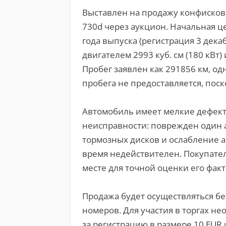
Выставлен на продажу конфиско
730d через аукцион. Начальная ц
года выпуска (регистрация 3 дека
двигателем 2993 куб. см (180 кВт
Пробег заявлен как 291856 км, о
пробега не предоставляется, пос
Автомобиль имеет мелкие дефект
неисправности: поврежден один а
тормозных дисков и ослабление а
время недействителен. Покупател
месте для точной оценки его факт
Продажа будет осуществляться б
номеров. Для участия в торгах н
за регистрацию в размере 10 EUR 