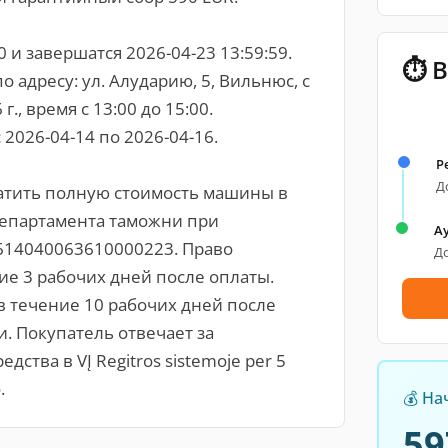
0 и завершатся 2026-04-23 13:59:59.
⏱ В
 адресу: ул. Алударию, 5, Вильнюс, с
г., время с 13:00 до 15:00.
 2026-04-14 по 2026-04-16.
Р
До
атить полную стоимость машины в
Департамента таможни при
А
614040063610000223. Право
До
ие 3 рабочих дней после оплаты.
в течение 10 рабочих дней после
. Покупатель отвечает за
ства в VĮ Regitros sistemoje per 5
.
💰 На
59