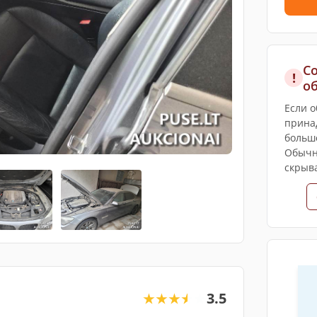
С
!
о
Если 
прина
больш
Обычн
скрыва
3.5
★★★★★
★★★★★