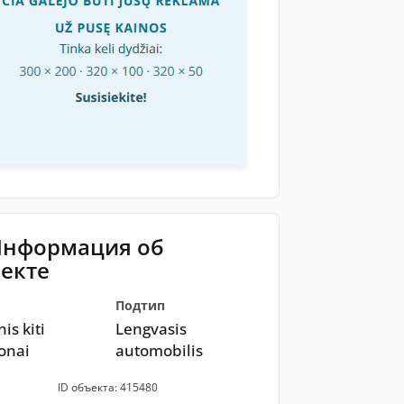
Информация об
екте
Подтип
is kiti
Lengvasis
onai
automobilis
ID объекта: 415480