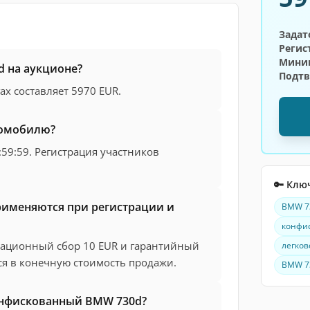
Задат
Регис
Мини
d на аукционе?
Подт
ах составляет 5970 EUR.
томобилю?
:59:59. Регистрация участников
🔑 Клю
рименяются при регистрации и
BMW 7
конфи
рационный сбор 10 EUR и гарантийный
легков
ся в конечную стоимость продажи.
BMW 7
онфискованный BMW 730d?