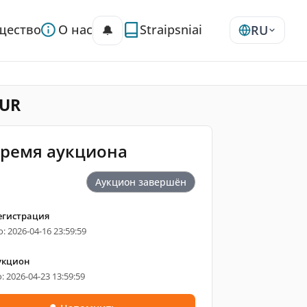
щество
О нас
Straipsniai
🔔
RU
EUR
ремя аукциона
Аукцион завершён
егистрация
: 2026-04-16 23:59:59
укцион
: 2026-04-23 13:59:59