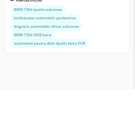
BMW 730d dyzelis aukcionas
konfiskuotas automobilis pardavimas
lengvasis automobilis vilnius aukcionas
BMW 730d 2008 kaina
automatinė pavarų dėžė dyzelis kaina EUR
E. varžytinės ir aukcionai Lietuvoje
NT varžytinės ir nekilnojamo turto aukcionai