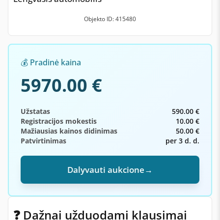
Objekto ID: 415480
💰 Pradinė kaina
5970.00 €
Užstatas
590.00 €
Registracijos mokestis
10.00 €
Mažiausias kainos didinimas
50.00 €
Patvirtinimas
per 3 d. d.
Dalyvauti aukcione
→
❓ Dažnai užduodami klausimai