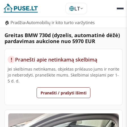
LT
🏠 Pradžia
›
Automobilių ir kito turto varžytinės
Greitas BMW 730d (dyzelis, automatinė dėžė)
pardavimas aukcione nuo 5970 EUR
!
Pranešti apie netinkamą skelbimą
Jei skelbimas netinkamas, objektas priklauso jums ir norite
jo neberodyti, praneškite mums. Skelbimai slepiami per 1-
5 d. d.
Pranešti / prašyti išimti