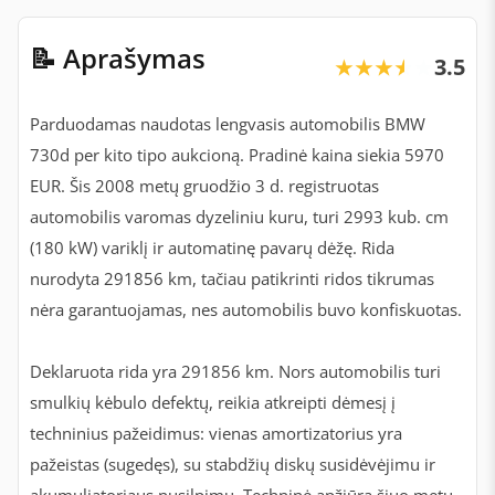
📝 Aprašymas
3.5
★★★★★
★★★★★
Parduodamas naudotas lengvasis automobilis BMW
730d per kito tipo aukcioną. Pradinė kaina siekia 5970
EUR. Šis 2008 metų gruodžio 3 d. registruotas
automobilis varomas dyzeliniu kuru, turi 2993 kub. cm
(180 kW) variklį ir automatinę pavarų dėžę. Rida
nurodyta 291856 km, tačiau patikrinti ridos tikrumas
nėra garantuojamas, nes automobilis buvo konfiskuotas.
Deklaruota rida yra 291856 km. Nors automobilis turi
smulkių kėbulo defektų, reikia atkreipti dėmesį į
techninius pažeidimus: vienas amortizatorius yra
pažeistas (sugedęs), su stabdžių diskų susidėvėjimu ir