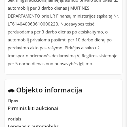
Sėkmingai aukcioną laimėjęs asmuo privalo sumokėti už
automobilį per 3 darbo dienas į MUITINĖS
DEPARTAMENTO prie LR Finansų ministerijos sąskaitą Nr.
LT614040063610000223. Nuosavybės teisė
perduodama per 3 darbo dienas po atsiskaitymo, o
automobilį privaloma pasiimti per 10 darbo dienų po
perdavimo akto pasirašymo. Pirkėjas atsako už
transporto priemonės deklaravimą VĮ Regitros sistemoje
per 5 darbo dienas nuo nuosavybės įgijimo.
🚗 Objekto informacija
Tipas
Pirminis kiti aukcionai
Potipis
Lengvasis automobilis