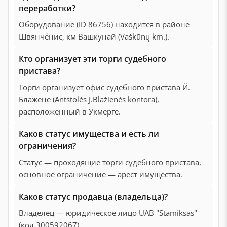
переработки?
Оборудование (ID 86756) находится в районе
Швянчёнис, км Вашкунай (Vaškūnų km.).
Кто организует эти торги судебного
пристава?
Торги организует офис судебного пристава Й.
Блажене (Antstolės J.Blažienės kontora),
расположенный в Укмерге.
Каков статус имущества и есть ли
ограничения?
Статус — проходящие торги судебного пристава,
основное ограничение — арест имущества.
Каков статус продавца (владельца)?
Владелец — юридическое лицо UAB "Stamiksas"
(код 300592067).