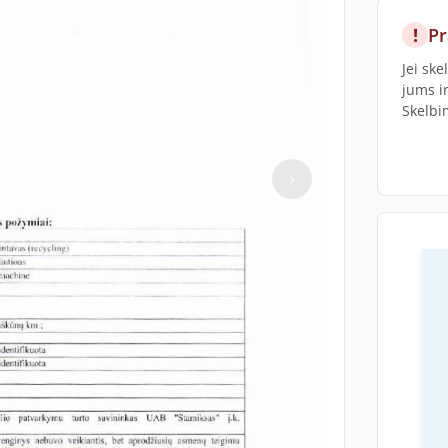
!
Pr
Jei sk
jums i
Skelbi
›