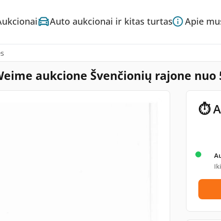
Aukcionai
Auto aukcionai ir kitas turtas
Apie mu
ės
Weime aukcione Švenčionių rajone nuo
⏱ A
A
Ik