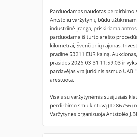
Parduodamas naudotas perdirbimo s
Antstolių varžytynių būdu užtikrinama
industriinė įranga, priskiriama antr
parduodama iš turto arešto procedūr
kilometrai, Švenčionių rajonas. Inve
pradinę 53211 EUR kainą. Aukcionas, 
prasidės 2026-03-31 11:59:03 ir vyks
pardavėjas yra juridinis asmuo UAB 
areštuota.
Visais su varžytynėmis susijusiais kla
perdirbimo smulkintuvą (ID 86756) rei
Varžytynes organizuoja Antstolės J.B