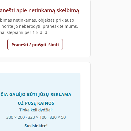
anešti apie netinkamą skelbimą
elbimas netinkamas, objektas priklauso
r norite jo neberodyti, praneškite mums.
mai slepiami per 1-5 d. d.
Pranešti / prašyti išimti