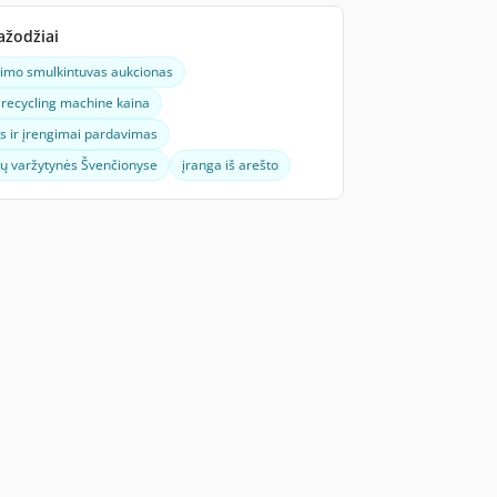
ažodžiai
bimo smulkintuvas aukcionas
recycling machine kaina
s ir įrengimai pardavimas
ių varžytynės Švenčionyse
įranga iš arešto