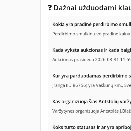
❓ Dažnai užduodami kla
Kokia yra pradinė perdirbimo smul
Perdirbimo smulkintuvo pradinė kaina
Kada vyksta aukcionas ir kada baig
Aukcionas prasideda 2026-03-31 11:59:
Kur yra parduodamas perdirbimo 
Įranga (ID 86756) yra Vaškūnų km., Šve
Kas organizuoja šias Antstolių varž
Varžytynes organizuoja Antstolės J.Bla
Koks turto statusas ir ar yra apribo