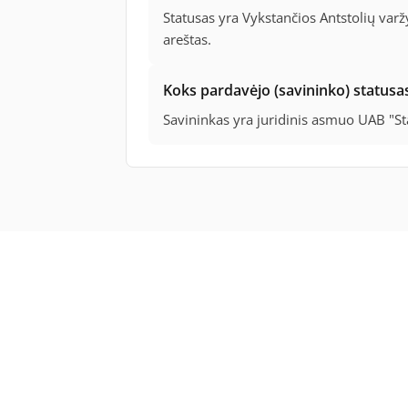
Statusas yra Vykstančios Antstolių varž
areštas.
Koks pardavėjo (savininko) statusa
Savininkas yra juridinis asmuo UAB "S
E. varžytinės ir aukci