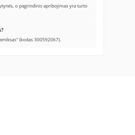
ytynės, o pagrindinis apribojimas yra turto
s?
tamiksas" (kodas 300592067).
onai Lietuvoje
NT varžytinės ir nekilnojamo turto aukcionai
Automobilių au
© 2026 PUSE.LT. Viešųjų aukcionų informacinė sistema. [
BigWEB.EU/KodoMafija