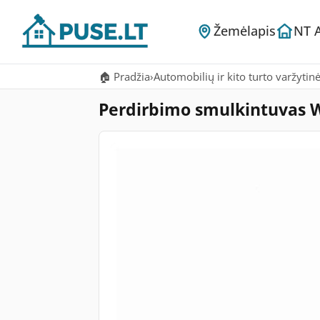
Žemėlapis
NT 
🏠 Pradžia
›
Automobilių ir kito turto varžytin
Perdirbimo smulkintuvas 