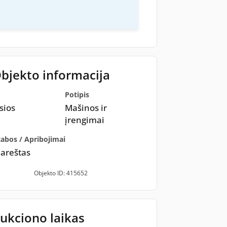
Objekto informacija
Potipis
sios
Mašinos ir
įrengimai
tabos / Apribojimai
 areštas
Objekto ID: 415652
ukciono laikas