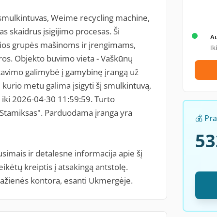
mulkintuvas, Weime recycling machine,
s skaidrus įsigijimo procesas. Ši
A
osios grupės mašinoms ir įrengimams,
Ik
os. Objekto buvimo vieta - Vaškūnų
stavimo galimybė į gamybinę įrangą už
kurio metu galima įsigyti šį smulkintuvą,
 iki 2026-04-30 11:59:59. Turto
"Stamiksas". Parduodama įranga yra
💰 Pr
53
usimais ir detalesne informacija apie šį
kėtų kreiptis į atsakingą antstolę.
lažienės kontora, esanti Ukmergėje.