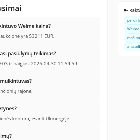
usimai
🔑 Rakt
perdir
kintuvo Weime kaina?
Weime 
 aukcione yra 53211 EUR.
mašino
antstol
iasi pasiūlymų teikimas?
03 ir baigiasi 2026-04-30 11:59:59.
smulkintuvas?
nčionių rajone.
ytynes?
žienės kontora, esanti Ukmergėje.
jimų?