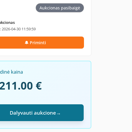
Aukcionas pasibaigė
ukcionas
i: 2026-04-30 11:59:59
🔔 Priminti
adinė kaina
211.00 €
Dalyvauti aukcione
→