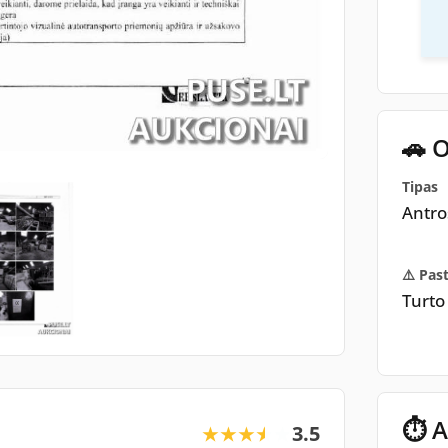
🚗 
Tipas
Antro
⚠️ Pas
Turto
⏱ A
3.5
★★★★★
★★★★★