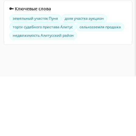
🔑 Ключевые слова
земельный участок Пуня
доля участка аукцион
торги судебного пристава Алитус
сельхозземля продажа
недвижимость Алитусский район
Публичные аукционы в Литве
Аукционы недвижимости
Аукционы автомобилей и имущества
© 2026 PUSE.LT. Информационная система публичных аукционов.
[
BigWEB.EU/KodoMafija
]