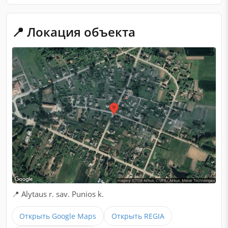
📍 Локация объекта
📍 Alytaus r. sav. Punios k.
Открыть Google Maps
Открыть REGIA