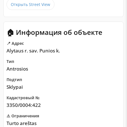
Открыть Street View
🏠 Информация об объекте
📍 Адрес
Alytaus r. sav. Punios k.
Тип
Antrosios
Подтип
Sklypai
Кадастровый №
3350/0004:422
⚠️ Ограничения
Turto areštas