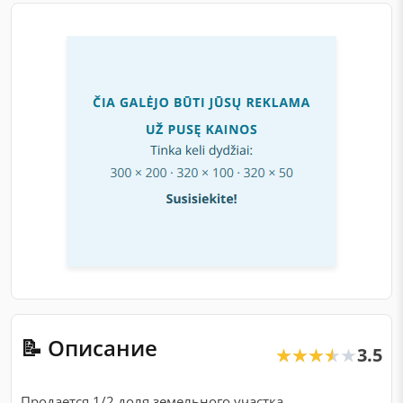
📝 Описание
3.5
★★★★★
★★★★★
Продается 1/2 доля земельного участка,