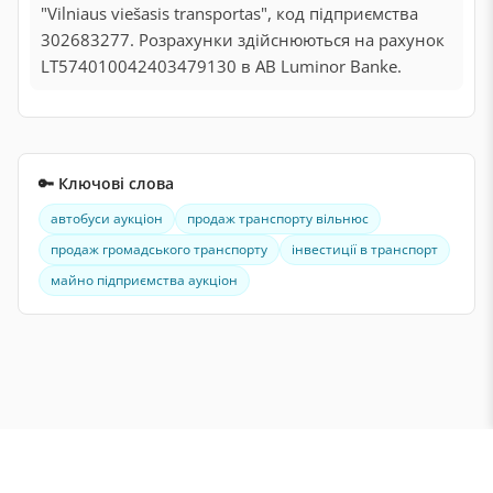
"Vilniaus viešasis transportas", код підприємства
302683277. Розрахунки здійснюються на рахунок
LT574010042403479130 в AB Luminor Banke.
🔑 Ключові слова
автобуси аукціон
продаж транспорту вільнюс
продаж громадського транспорту
інвестиції в транспорт
майно підприємства аукціон