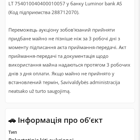
LT 754010040400010057 у банку Luminor bank AS
(Код підприємства 288712070).
Переможець аукціону зобов'язаний прийняти
придбане майно не пізніше ніж за 3 робочі дні з
моменту підписання акта приймання-передачі. Акт
приймання-передачі та документація щодо
використання майна надаються протягом 3 робочих
днів з дня оплати. Якщо майно не прийнято у
встановлений термін, Savivaldybės administracija
neatsako už turto saugojimą.
🚗 Інформація про обʼєкт
Тип