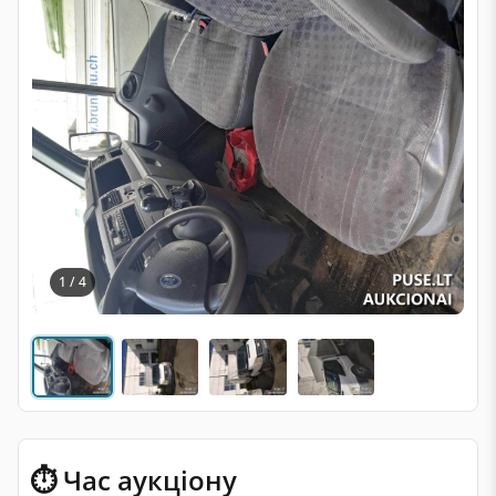
1 / 4
⏱ Час аукціону