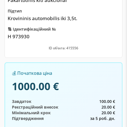
Pakartotinis kiti aukcionai
Підтип
Krovininis automobilis iki 3,5t.
🔢 Ідентифікаційний №
H 973930
ID обʼєкта: 415556
💰 Початкова ціна
1000.00 €
Завдаток
100.00 €
Реєстраційний внесок
20.00 €
Мінімальний крок
20.00 €
Підтвердження
за 5 роб. дн.