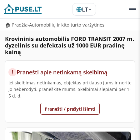
LT
🏠 Pradžia
›
Automobilių ir kito turto varžytinės
Krovininis automobilis FORD TRANSIT 2007 m.
dyzelinis su defektais už 1000 EUR pradinę
kainą
!
Pranešti apie netinkamą skelbimą
Jei skelbimas netinkamas, objektas priklauso jums ir norite
jo neberodyti, praneškite mums. Skelbimai slepiami per 1-
5 d. d.
Pranešti / prašyti išimti