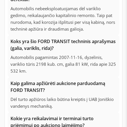
Automobilis nebeeksploatuojamas dėl variklio
gedimo, reikalaujančio kapitalinio remonto. Taip pat
nurodoma, kad korozija išplitusi per visą kabiną, nors
techninė apžiūra ir draudimas galioja.
Koks yra šio FORD TRANSIT techninis aprašymas
(galia, variklis, rida)?
Automobilis pagamintas 2007-11-16, dyzelinis,
variklio tūris 2198 kub. cm, galia 81 kW, rida apie 325
532 km.
Kaip galima apžiūrėti aukcione parduodamą
FORD TRANSIT?
Dėl turto apžiūros laiko būtina kreiptis į UAB Joniškio
vandenys mechaniką.
Kokie yra reikalavimai ir terminai turto
priėmimui po aukciono laimėjimo?