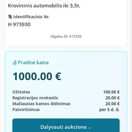
Krovininis automobilis iki 3,5t.
🔢 Identifikacinis Nr.
H 973930
Objekto ID: 415556
💰 Pradinė kaina
1000.00 €
Užstatas
100.00 €
Registracijos mokestis
20.00 €
Mažiausias kainos didinimas
20.00 €
Patvirtinimas
per 5 d. d.
Dalyvauti aukcione
→