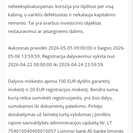
nebeeksploatuojamas: korozija yra išplitusi per visą
kabiną, o variklis defektuotas ir reikalauja kapitalinio
remonto. Tai yra svarbus investicinis objektas
restauravimui ar atsarginėms dalims.
Aukcionas prasidės 2026-05-05 09:00:00 ir baigsis 2026-
05-06 13:59:59. Registracija dalyvavimui vyksta nuo
2026-04-22 00:00:00 iki 2026-04-24 23:59:59.
Dalyvio mokestis apima 100 EUR dydžio garantinį
mokestį ir 20 EUR registracijos mokestį. Bendra suma,
kurią reikia sumokėti registruojantis, yra šios dalys,
sumokamos iki dokumentų pateikimo. Pirkėjo
atsiskaitymas už laimėtą turtą vykdomas į Joniškio
rajono savivaldybės administracijos sąskaitą Nr. LT
754010040400010057 Luminor bank AS banke (Įmonės