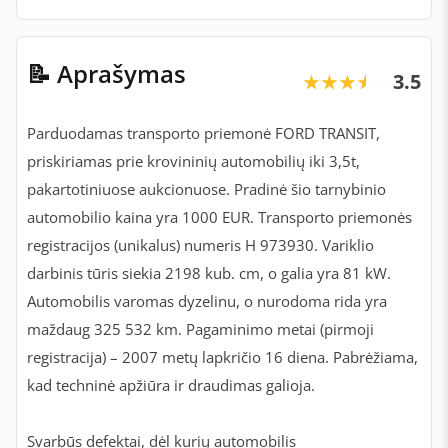
📝 Aprašymas
3.5
★★★★★
★★★★★
Parduodamas transporto priemonė FORD TRANSIT,
priskiriamas prie krovininių automobilių iki 3,5t,
pakartotiniuose aukcionuose. Pradinė šio tarnybinio
automobilio kaina yra 1000 EUR. Transporto priemonės
registracijos (unikalus) numeris H 973930. Variklio
darbinis tūris siekia 2198 kub. cm, o galia yra 81 kW.
Automobilis varomas dyzelinu, o nurodoma rida yra
maždaug 325 532 km. Pagaminimo metai (pirmoji
registracija) – 2007 metų lapkričio 16 diena. Pabrėžiama,
kad techninė apžiūra ir draudimas galioja.
Svarbūs defektai, dėl kurių automobilis