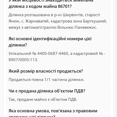
ділянка з кодом майна 86701?
Ділянка розташована в р-ні Ширвінтів, старості
Янюн, с. Жарнавагяй, кадастрова зона Барткушкяй,
межує з автомагістраллю Вільнюс-Паневежис.
Які основні ідентифікаційні номери цієї
ділянки?
Унікальний № 4400-0687-4460, а кадастровий № -
8907/0005:113.
Який розмір власності продається?
Продається повна 1/1 частина ділянки.
Чи є продана ділянка об'єктом ПДВ?
Так, продане майно є об'єктом ПДВ.
Яка основна умова, пов'язана з правовим
статусом цієї ділянки?