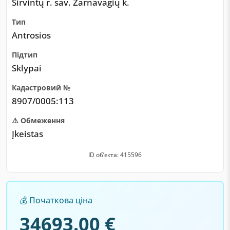
Širvintų r. sav. Žarnavagių k.
Тип
Antrosios
Підтип
Sklypai
Кадастровий №
8907/0005:113
⚠️ Обмеження
Įkeistas
ID обʼєкта: 415596
💰 Початкова ціна
34693.00 €