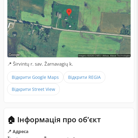
📍 Širvintų r. sav. Žarnavagių k.
Відкрити Google Maps
Відкрити REGIA
Відкрити Street View
🏠 Інформація про обʼєкт
📍 Адреса