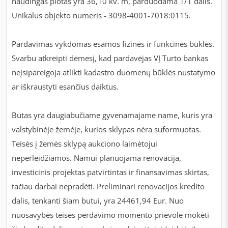
naudingas plotas yra 36,10 kv. m, parduodama 1/1 dalis.
Unikalus objekto numeris - 3098-4001-7018:0115.
Pardavimas vykdomas esamos fizinės ir funkcinės būklės.
Svarbu atkreipti dėmesį, kad pardavėjas VĮ Turto bankas
neįsipareigoja atlikti kadastro duomenų būklės nustatymo
ar iškraustyti esančius daiktus.
Butas yra daugiabučiame gyvenamajame name, kuris yra
valstybinėje žemėje, kurios sklypas nėra suformuotas.
Teisės į žemės sklypą aukciono laimėtojui
neperleidžiamos. Namui planuojama renovacija,
investicinis projektas patvirtintas ir finansavimas skirtas,
tačiau darbai nepradėti. Preliminari renovacijos kredito
dalis, tenkanti šiam butui, yra 24461,94 Eur. Nuo
nuosavybės teisės perdavimo momento prievolė mokėti