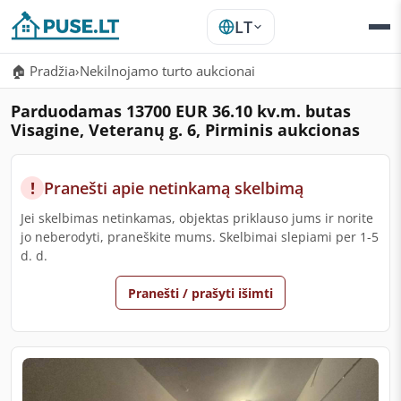
LT
🏠 Pradžia
›
Nekilnojamo turto aukcionai
Parduodamas 13700 EUR 36.10 kv.m. butas
Visagine, Veteranų g. 6, Pirminis aukcionas
!
Pranešti apie netinkamą skelbimą
Jei skelbimas netinkamas, objektas priklauso jums ir norite
jo neberodyti, praneškite mums. Skelbimai slepiami per 1-5
d. d.
Pranešti / prašyti išimti