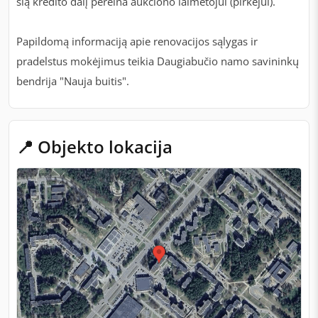
šią kredito dalį pereina aukciono laimėtojui (pirkėjui).
Papildomą informaciją apie renovacijos sąlygas ir
pradelstus mokėjimus teikia Daugiabučio namo savininkų
bendrija "Nauja buitis".
📍 Objekto lokacija