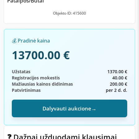
Patalpos/Butai
Objekto ID: 415600
💰 Pradinė kaina
13700.00 €
Užstatas
1370.00 €
Registracijos mokestis
40.00 €
Mažiausias kainos didinimas
200.00 €
Patvirtinimas
per 2 d. d.
Dalyvauti aukcione
→
❓ Dažnai užduodami klausimai